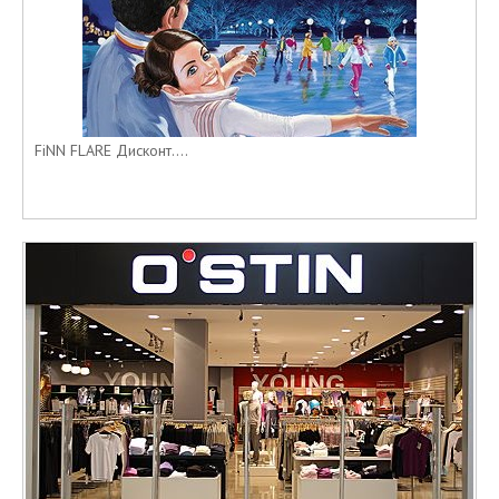
FiNN FLARE Дисконт....