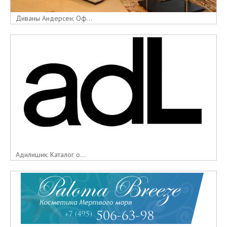
Диваны Андерсен: Оф...
Адилишик: Каталог о...