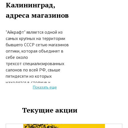
Калининград,
адреса магазинов
"Айкрафт" является одной из
самых крупных на территории
бывшего СССР сетью магазинов
оптики, которая объединят в
себе около
трехсот специализированных
салонов по всей РФ, свыше
пятидесяти из которых
находятся в столице и
Показать еще
Подмосковье.
Салоны оптики рады предложить
вниманию покупателей огромный
выбор стильных оправ, очков
Текущие акции
солнцезащитного типа, оптики
для работы за компьютером.
Более того, у нас Вы сможете