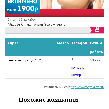
1 мая - 31 декабря
Айкрафт Оптика - Акция "Все включено".
Адрес
Метро
Телефон
Режим
работы
8
Ленинский пр-т, д. 19/1.
10 - 22
(4012)
показать
341506
номер
Официальный сайт:
http://www.eyekraft.ru/
Похожие компании