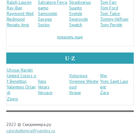
Ralph Lauren
Salvatore Ferra
Stradivarius
Tom Farr
Ray-Ban
gamo
Suunto
Tom Ford
Raymond Weil
Samsonite
Svetski
Tom Tailor
Redmond
Savage
Swarovski
Tommy Hilfiger
Renato Angi
Sector
Swatch
Tony Perotti
показать еще
U-Z
Ulysse Nardin
United Colors o
Victorinox
Win
f Benetton
Vans
Vivienne Westw
Yves Saint Laur
Valentino Orlan
Velars
ood
ent
di
Versace
Vogue
Zara
Zippo
2022 © Скидкимира.ру
saleskidkimira@yandex.ru