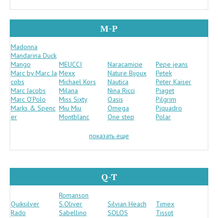
M-P
Madonna
Mandarina Duck
Mango
MEUCCI
Naracamicie
Pepe jeans
Marc by Marc Ja
Mexx
Nature Bijoux
Petek
cobs
Michael Kors
Nautica
Peter Kaiser
Marc Jacobs
Milana
Nina Ricci
Piaget
Marc O’Polo
Miss Sixty
Oasis
Pilgrim
Marks & Spenc
Miu Miu
Omega
Piquadro
er
Montblanc
One step
Polar
показать еще
Q-T
Romanson
Quiksilver
S.Oliver
Silvian Heach
Timex
Rado
Sabellino
SOLOS
Tissot