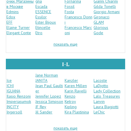
очки. Магазины
gna
Fornarina
Gianni Chiarini
в Москве
Escada
Fossil
Gilda Tonelli
Edmins
ESSENCE
Fosta
Giorgio Armani
Edox
Essilor
Francesco Donn
Gironacci
EFF
Ester Bijoux
i
GLAM
Elaine Turner
Etincelle
Francesco Marc
Glorious
Elegant Conte
Etro
oni
Gode
показать еще
I-L
Jane Norman
Ice
JANITA
Kanzler
Lacoste
ICHI
Jean Paul Gaulti
Karen Millen
LaDjotto
IGUANA
er
Karin Ravelli
Lady Collection
Ilasio Renzoni
Jennifer Lopez
Kenzo
Lalo Treasures
Imperiasumok
Jessica Simpson
Ketroy
Lanvin
INCITY
JF Rey
Kipling
Laura Biagiotti
Ingersoll
Jil Sander
Kira Plastinina
LeChic
показать еще