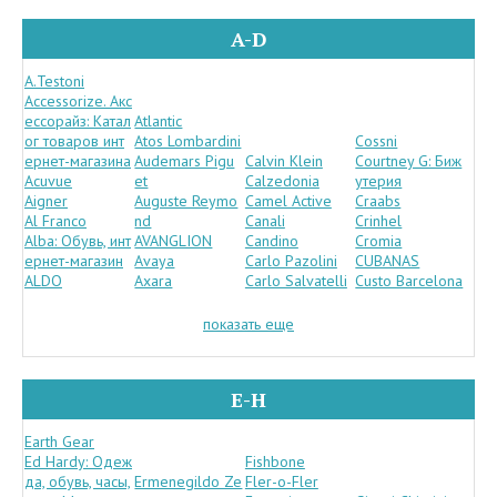
A-D
A.Testoni
Accessorize. Акс
ессорайз: Катал
Atlantic
ог товаров инт
Atos Lombardini
Cossni
ернет-магазина
Audemars Pigu
Calvin Klein
Courtney G: Биж
Acuvue
et
Calzedonia
утерия
Aigner
Auguste Reymo
Camel Active
Craabs
Al Franco
nd
Canali
Crinhel
Alba: Обувь, инт
AVANGLION
Candino
Cromia
ернет-магазин
Avaya
Carlo Pazolini
CUBANAS
ALDO
Axara
Carlo Salvatelli
Custo Barcelona
показать еще
E-H
Earth Gear
Ed Hardy: Одеж
Fishbone
да, обувь, часы,
Ermenegildo Ze
Fler-o-Fler