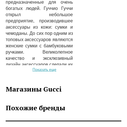
предназначенные для очень
богатых людей. Гуччио Гуччи
открыл небольшое
предприятие, производившее
аксессуары из кожи: сумки и
чемоданы. До сих пор одним из
топовых аксессуаров являются
женские сумки с бамбуковыми
ручками. Великолепное
качество и эксклюзивный
дизайн аксессуаров сделали их
Показать еще
востребованными среди элиты
общества. Уже в 50-е годы
прошлого века этот бренд
Магазины Gucci
завоевал модные рынки
Франции, Англии, США, а в
последствии Гонконга и
Похожие бренды
Японии.
Сейчас покупатели могут
приобрести элитную
парфюмерию, модные очки,