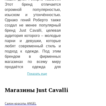
Этот бренд отличается
огромной популярностью,
изыском и утончённостью.
Однако гений Роберто также
создал не менее популярный
бренд Just Cavalli, целевая
аудитория которого – молодые
парни и девушки, которые
любят современный стиль и
подход к одежде. Под этим
брендом в фирменных
магазинах по всему миру
продаётся одежда для
уверенных мужчин и
Показать еще
современных леди:
купальники, нижнее белье,
рубашки, брюки. Также есть
Магазины Just Cavalli
большой ассортимент
аксессуаров, очков, часов,
парфюмерной продукции и
Салон красоты ANGEL