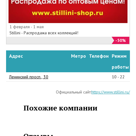
числе дисконтные
программы, акции и распродажи,
благодаря которым на
отдельные виды одежды
1 февраля - 1 мая
предоставляются скидки до 75%.
Stillini - Распродажа всех коллекций!
Имея огромный ассортимент
-50%
детской одежды интернет-
магазин Стиллини с
Адрес
Метро
Телефон
Режим
удовольствием оденет ваших
детей!
работы
Ленинский просп., 30
10 - 22
Официальный сайт:
https://www.stillini.ru/
Похожие компании