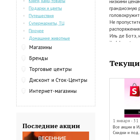
Книги, канц-товары
низкими ценам
грандиозную 
Подарки и цветы
головокружит
Путешествия
Не пропустите
Супермаркеты, ТЦ
распоряжения 
Прочее
Иль де Ботэ, 
Домашние животные
iledebeaute.r
Магазины
парфюмерии л
предоставляю
Бренды
Текущи
В акции учас
Торговые центры
• Туалетная в
• Парфюмерна
Дисконт и Сток-Центры
• Духи
Интернет-магазины
• Кремы
• Гели
• Лосьоны и т
• Косметика д
• Маски
1 января - 31
Последние акции
• Помады
Все акции в И
• Карандаши д
Скидки и под..