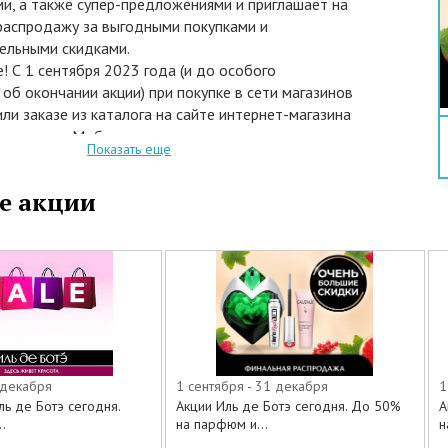
и, а также супер-предложениями и приглашает на
распродажу за выгодными покупками и
ельными скидками.
! С 1 сентября 2023 года (и до особого
об окончании акции) при покупке в сети магазинов
или заказе из каталога на сайте интернет-магазина
u или через Мобильное приложение косметики и
Показать еще
юбимых брендов из выделенного ассортимента
тся скидки до 50%.
е акции
твуют следующие товары:
ода
я вода
оники
ля глаз
 декабря
1 сентября - 31 декабря
1
ль де Ботэ сегодня.
Акции Иль де Ботэ сегодня. До 50%
А
ля глаз
.
на парфюм и...
н