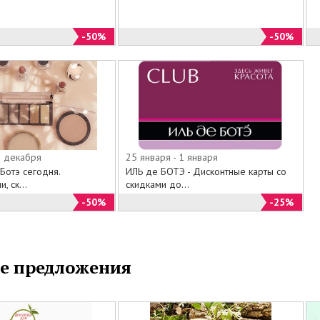
ое.
наем, что каждый месяц вас ждет повышенный
-50%
-50%
ов.
аши бутики, или заказывайте из специального
ога на официальном сайте Иль де Ботэ все самое
по привлекательным ценам.
1 декабря
25 января - 1 января
Ботэ сегодня.
ИЛЬ де БОТЭ - Дисконтные карты со
, ск...
скидками до...
-50%
-25%
е предложения