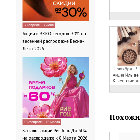
И многое друг
Также напоми
кешбэк бонус
Приходите в н
30 апреля - 3 июня
онлайн-катал
Акции в ЭККО сегодня. 30% на
необходимое 
весенней распродаже Весна-
Лето 2026
1 октября - 3
Акции Иль де 
Клиентские дни
Похожи
15 февраля - 15 марта
Каталог акций Рив Гош. До 60%
на распродаже к 8 Марта 2026