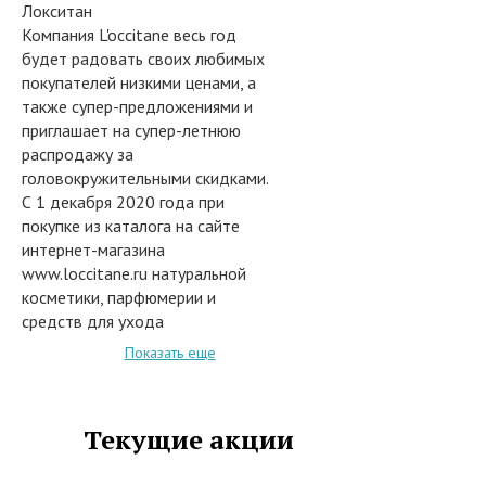
Локситан
Компания L'occitane весь год
будет радовать своих любимых
покупателей низкими ценами, а
также супер-предложениями и
приглашает на супер-летнюю
распродажу за
головокружительными скидками.
С 1 декабря 2020 года при
покупке из каталога на сайте
интернет-магазина
www.loccitane.ru натуральной
косметики, парфюмерии и
средств для ухода
предоставляются 50% на
Показать еще
огромный ассортимент, а также
при сумме чека от 4000 рублей -
Доставка по всей России
Текущие акции
осуществляется бесплатно.
В акции участвуют следующие