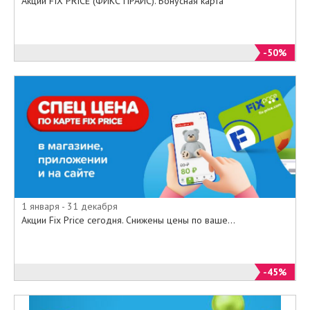
Акции FIX PRICE (ФИКС ПРАЙС). Бонусная карта
Приходите в наши магазины, или
выбирайте из специального
онлайн-каталога на официальном
-50%
сайте fix-price.ru все то, о чем так
долго мечтали по самым
минимальным ценам.
1 января - 31 декабря
Акции Fix Price сегодня. Снижены цены по ваше...
-45%