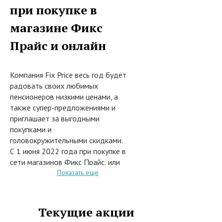
при покупке в
магазине Фикс
Прайс и онлайн
Компания Fix Price весь год будет
радовать своих любимых
пенсионеров низкими ценами, а
также супер-предложениями и
приглашает за выгодными
покупками и
головокружительными скидками.
С 1 июня 2022 года при покупке в
сети магазинов Фикс Прайс, или
заказе из каталога на сайте
Показать еще
интернет-магазина обязательно
изучите проходящие на сегодня
акции и действующие
Текущие акции
промокоды, благодаря которым