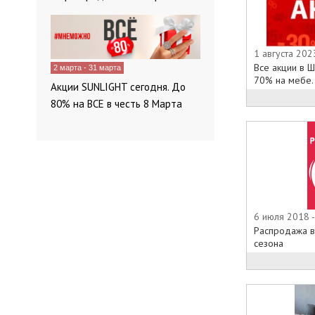
пользуется п
покупателей. 
современный,
невероятный 
1 августа 202
составляющие
Все акции в Ш
2 марта - 31 марта
российском ме
70% на мебе..
Акции SUNLIGHT сегодня. До
Изменяются н
80% на ВСЕ в честь 8 Марта
совершенству
лучше стрем
обеспечить, 
своей продук
полно ознако
компания 8 М
Каталоги свое
6 июля 2018 -
новинки фабр
Распродажа в
описанием мо
сезона
используемые
увидеть как т
определиться
образом соот
интерьер Ваш