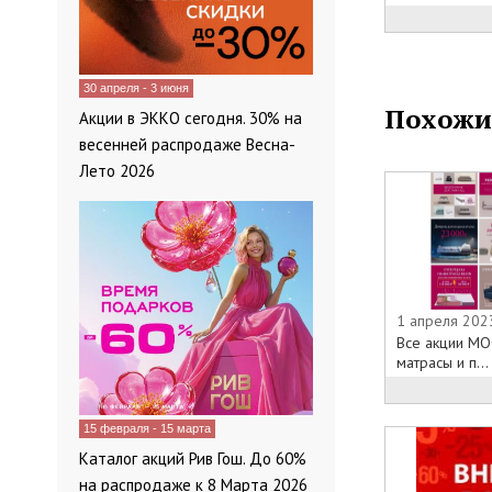
во всех росси
Каталог дива
Мебель: Дива
30 апреля - 3 июня
диваны ,дива
Похожи
Акции в ЭККО сегодня. 30% на
трансформаци
весенней распродаже Весна-
современного 
Лето 2026
Обивочный ма
, Искусственн
мех, Шенил , 
мировых прои
удобства выб
ткань и ткань
1 апреля 202
Собственнору
Все акции MO
материал для
матрасы и п...
оригинальную
только у вас.
15 февраля - 15 марта
Фабрика 8 Ма
Каталог акций Рив Гош. До 60%
Мягкая мебел
на распродаже к 8 Марта 2026