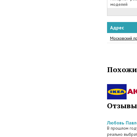
вы можете по
моделей
распродажи у
Адрес
Московский пр
Похожи
Отзывы
Любовь Павл
В прошлом году
реально выбрат