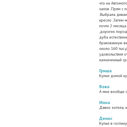
что на Автомот
залов .Прям с 
.Выбрала диван
кресло .Затем м
почти 2 месяца.
,дорогих пород
дуба естествен
бракованную ве
около 160 тыс.р
удовольствия о
назначенный ср
Гриша
Купил домой ку
Вова
А мне вообще о
Инна
Давно хотела, 
Денис
Купил в гостину