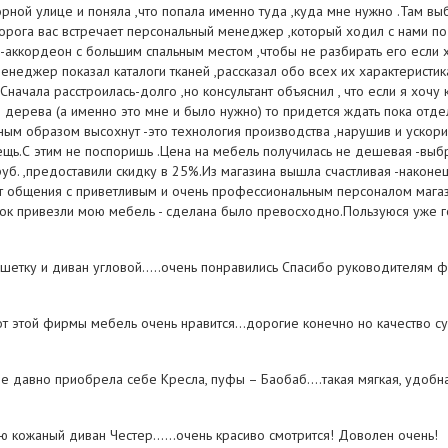
орной улице и поняла ,что попала именно туда ,куда мне нужно .Там в
порога вас встречает персональный менеджер ,который ходил с нами по
-аккордеон с большим спальным местом ,чтобы не разбирать его если х
енеджер показал каталоги тканей ,рассказал обо всех их характеристик
Сначала расстроилась-долго ,но консультант объяснил , что если я хоч
 дерева (а именно это мне и было нужно) то придется ждать пока отд
ным образом высохнут -это технология производства ,нарушив и ускор
щь.С этим не поспоришь .Цена на мебель получилась не дешевая -выбр
уб. ,предоставили скидку в 25%.Из магазина вышла счастливая -наконец
т общения с приветливым и очень профессиональным персоналом магази
ок привезли мою мебель - сделана было превосходно.Пользуюся уже го
шетку и диван угловой.....очень понравились Спасибо руководителям 
т этой фирмы мебель очень нравится...дорогие конечно но качество су
не давно приобрела себе Кресла, пуфы – Баобаб....такая мягкая, удобн
ю кожаный диван Честер......очень красиво смотрится! Доволен очень!