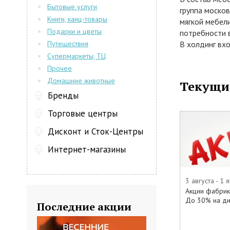
Бытовые услуги
группа моско
Книги, канц-товары
мягкой мебел
Подарки и цветы
потребности в
Путешествия
В холдинг вх
мягкая мебел
Супермаркеты, ТЦ
-BRITANNICA 
Прочее
-ALBERT SHT
Домашние животные
Текущи
-DREAM LAND
Бренды
-ROY BOSH ам
-FORMA –сти
Торговые центры
-MOBEL STAD
Дисконт и Сток-Центры
Что отличает
высокое каче
Интернет-магазины
трансформеры
ежедневного 
эксплуатации 
3 августа - 1 
подтверждают
Акции фабрики
До 30% на д
покупателей. 
Последние акции
производимых
можно приобр