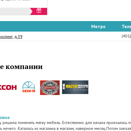
лучить дополнительную скидку , а также
же готовой мебели из складской программы.
Метро
Тел
(401
оспект, д.39
е компании
овна
 решила поменять мягку мебель .Естественно для начала проехалась п
ь нечего .Каталась из магазина в магазин, наверное месяц.Потом заех