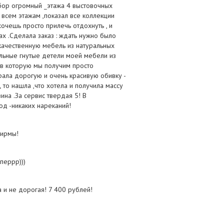
ыбор огромный _этажа 4 выстовочных
 всем этажам ,показал все коллекции
очешь просто прилечь отдохнуть , и
ах .Сделала заказ : ждать нужно было
у качественную мебель из натуральных
ельные гнутые детели моей мебели из
ив которую мы получим просто
ала дорогую и очень красивую обивку -
 то нашла ,что хотела и получила массу
на .За сервис твердая 5! В
д -никаких нареканий!
фирмы!
перрр)))
а и не дорогая! 7 400 рублей!