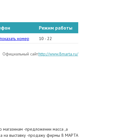
ефон
Режим работы
)246-96-49
показать номер
10 - 22
Официальный сайт:
http://www.8marta.ru/
о магазинам -предложении масса ,а
ала на выставку -продажу фирмы 8 МАРТА