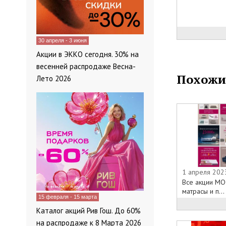
тканей и сове
Каталоги «TO
«текстильного
На страницах
30 апреля - 3 июня
всеми текущи
Акции в ЭККО сегодня. 30% на
TOGAS.
весенней распродаже Весна-
Похожи
Лето 2026
1 апреля 202
Все акции MO
матрасы и п...
15 февраля - 15 марта
Каталог акций Рив Гош. До 60%
на распродаже к 8 Марта 2026