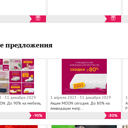
ты по правильному уходу за ними.
GAS» великолепно оформлены, словно альбомы
 искусства» и очень информативны.
 нашего сайта мы предлагаем Вам ознакомиться со
ми Каталогами изысканных текстильных коллекций
е предложения
3 - 31 декабря 2029
1 апреля 2023 - 31 декабря 2029
1
ON. До 90% на мебель,
Акции MOON сегодня. До 80% на
А
ликвидации матр...
Р
-90%
-80%