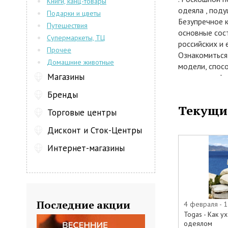
Книги, канц-товары
одеяла , поду
Подарки и цветы
Безупречное 
Путешествия
основные сос
Супермаркеты, ТЦ
российских и 
Прочее
Ознакомиться
Домашние животные
модели, спос
Магазины
посмотрев фи
выпускает кр
Бренды
модели разли
Текущи
• Постельного
Торговые центры
• Штор
Дисконт и Сток-Центры
• Текстиля дл
Здесь Вы найд
Интернет-магазины
• Daily by To
• Premium – в
украшенные м
• Exclusive –
с эксклюзивн
Последние акции
4 февраля - 1
Во всех Ката
Togas - Как у
модели, харак
одеялом