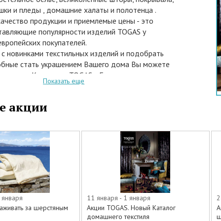
шки и пледы , домашние халаты и полотенца .
качество продукции и приемлемые цены - это
тавляющие популярности изделий TOGAS у
европейских покупателей.
 с новинками текстильных изделий и подобрать
обные стать украшением Вашего дома Вы можете
рменные Каталоги «TOGAS». Ежегодно компания
Показать еще
асочные Каталоги, где представляет великолепные
чной текстильной продукции для дома:
е акции
 белья
я столовой и для ванной
ете модели из трех линий:
gas – высококачественный текстиль эконом класса;
еликолепные изделия из натуральных материалов,
одными принтами и вышивками;
 роскошные изделия из натуральных шёлковых тканей
ыми вышивками.
 января
11 января - 1 января
2
логах Вы найдете подробное описание каждой
хаживать за шерстяным
Акции TOGAS. Новый Каталог
А
теристику используемых для их изготовления
домашнего текстиля
ш