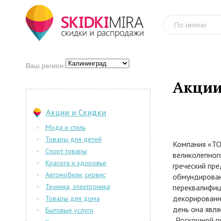
Ваш регион:
Акции
Акции и Скидки
Мода и стиль
Товары для детей
Компания «TO
Спорт товары
великолепног
Красота и здоровье
греческий пр
Автомобили, сервис
обмундирован
Техника, электроника
переквалифиц
декорированн
Товары для дома
день она явля
Бытовые услуги
. Роскошной п