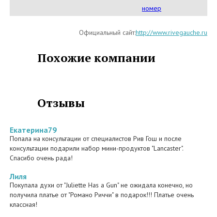
6319
номер
Официальный сайт:
http://www.rivegauche.ru
Похожие компании
Отзывы
Екатерина79
Попала на консультации от специалистов Рив Гош и после
консультации подарили набор мини-продуктов "Lancaster".
Спасибо очень рада!
Лиля
Покупала духи от "Juliette Has a Gun" не ожидала конечно, но
получила платье от "Романо Риччи" в подарок!!! Платье очень
классная!