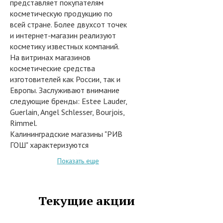
представляет покупателям
косметическую продукцию по
всей стране. Более двухсот точек
и интернет-магазин реализуют
косметику известных компаний.
На витринах магазинов
косметические средства
изготовителей как России, так и
Европы. Заслуживают внимание
следующие бренды: Estee Lauder,
Guerlain, Angel Schlesser, Bourjois,
Rimmel.
Калининградские магазины "РИВ
ГОШ" характеризуются
оригинальным дизайном,
Показать еще
качественным обслуживанием.
Консультанты могут рассказать
об особенностях предлагаемых
Текущие акции
косметических товаров, об
изменениях в косметическом
мире.