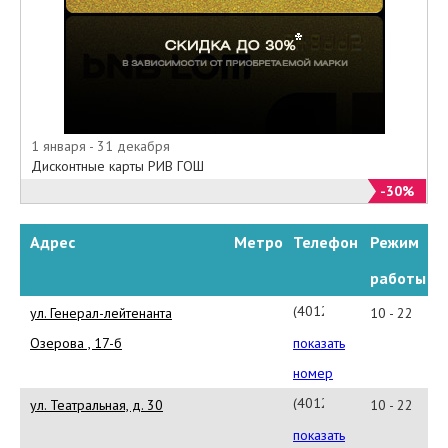
1 января - 31 декабря
Дисконтные карты РИВ ГОШ
-30%
Адрес
Метро
Телефон
Режим
работы
(4012)311-
ул. Генерал-лейтенанта
10 - 22
443
Озерова , 17-б
показать
номер
(4012)
ул. Театральная, д. 30
10 - 22
61-
показать