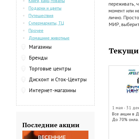
Книги, канц-товары
переживать, 
Подарки и цветы
момент или н
Путешествия
лично. Прост
Супермаркеты, ТЦ
МИР, выберит
Прочее
сертификата и
определенной
Домашние животные
способом ( б
Магазины
Текущи
QIWIкошелек) 
Бренды
будет доставл
адресат.
Торговые центры
Электронные
номиналы: 500
Дисконт и Сток-Центры
можно любую 
Интернет-магазины
территории Ро
магазина "Дет
сертификата –
1 мая - 31 де
стоимость вы
Все акции в 
возможна доп
До 70% онла..
Последние акции
картой.