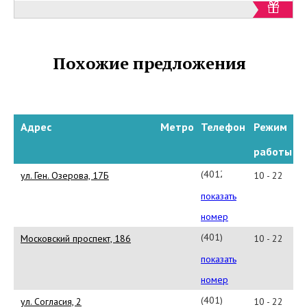
Похожие предложения
Адрес
Метро
Телефон
Режим
работы
(4012)299-
ул. Ген. Озерова, 17Б
10 - 22
93-
показать
33
номер
(401)277-
Московский проспект, 186
10 - 22
73-
показать
33
номер
(401)299-
ул. Согласия, 2
10 - 22