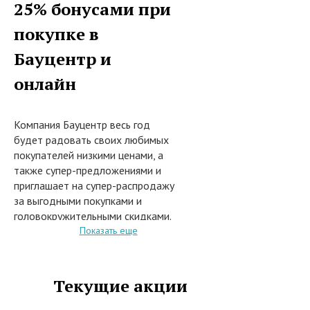
25% бонусами при
покупке в
Бауцентр и
онлайн
Компания Бауцентр весь год
будет радовать своих любимых
покупателей низкими ценами, а
также супер-предложениями и
приглашает на супер-распродажу
за выгодными покупками и
головокружительными скидками.
С 1 января 2023 года (и до
Показать еще
особого распоряжения) при
покупке в сети магазинов
Бауцентр, или заказе на сайте
Текущие акции
интернет-магазина baucenter.ru
товаров из каталога