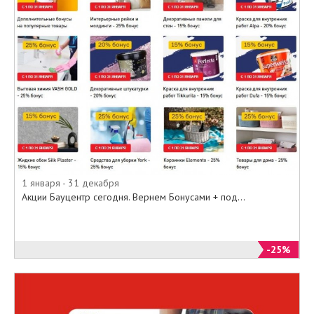
подарки за покупку.
Уточнить количество бонусов на
вашей карте и срок их действия
всегда можно в личном кабинете
на сайте и на стойке регистрации
карт «Бауцентр бонус» в
магазине.
Приходите в наши магазины, или
заказывайте из онлайн-каталога
на официальном сайте Бауцентр с
доставкой на дом все самое
необходимое по минимальным
1 января - 31 декабря
ценам.
Акции Бауцентр сегодня. Вернем Бонусами + под...
-25%