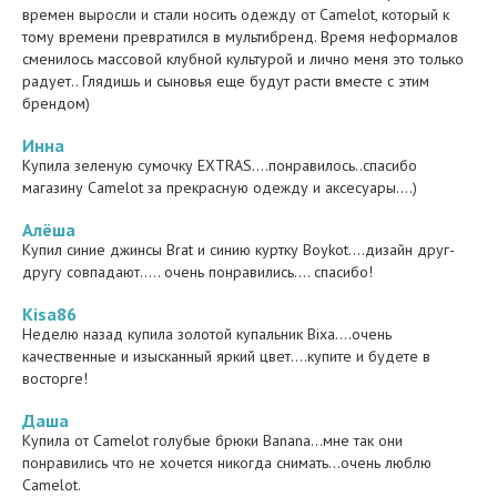
времен выросли и стали носить одежду от Camelot, который к
тому времени превратился в мультибренд. Время неформалов
сменилось массовой клубной культурой и лично меня это только
радует.. Глядишь и сыновья еще будут расти вместе с этим
брендом)
Инна
Купила зеленую сумочку EXTRAS....понравилось..спасибо
магазину Camelot за прекрасную одежду и аксесуары....)
Алёша
Купил синие джинсы Brat и синию куртку Boykot....дизайн друг-
другу совпадают..... очень понравились.... спасибо!
Kisa86
Неделю назад купила золотой купальник Bixa....очень
качественные и изысканный яркий цвет....купите и будете в
восторге!
Даша
Купила от Camelot голубые брюки Banana...мне так они
понравились что не хочется никогда снимать...очень люблю
Camelot.