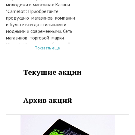
молодежи в магазинах Казани
"Camelot". Приобретайте
продукцию магазинов компании
и будьте всегда стильными и
модными и современными. Сеть
магазинов торговой марки
"Camelot" пользуется большой
Показать еще
популярностью по всей России.
В торговых залах сети
предложен огромный
Текущие акции
ассортимент молодёжной
одежды и обуви. Помимо
современной одежды и обуви, в
магазинах "Camelot"
предоставлен большой выбор
Архив акций
стильных аксессуаров: кошельки,
портмоне, сумки, ремни, другие
изделия.
Магазины Казани "Camelot"
порадуют современным