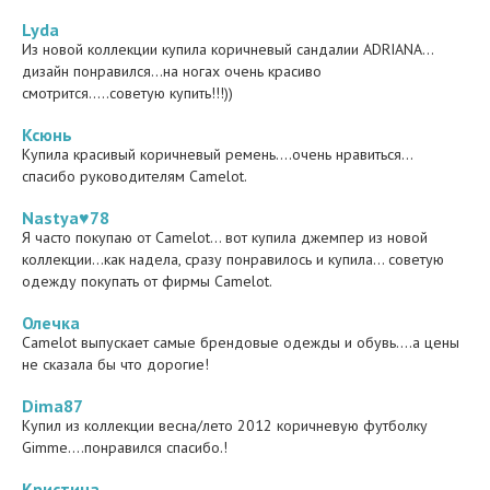
Lyda
Из новой коллекции купила коричневый сандалии ADRIANA...
дизайн понравился...на ногах очень красиво
смотрится.....советую купить!!!))
Ксюнь
Купила красивый коричневый ремень....очень нравиться...
спасибо руководителям Camelot.
Nastya♥78
Я часто покупаю от Camelot... вот купила джемпер из новой
коллекции...как надела, сразу понравилось и купила... советую
одежду покупать от фирмы Camelot.
Олечка
Camelot выпускает самые брендовые одежды и обувь....а цены
не сказала бы что дорогие!
Dima87
Купил из коллекции весна/лето 2012 коричневую футболку
Gimme....понравился спасибо.!
Кристина