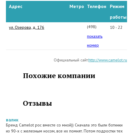
Адрес
Метро
Телефон
Режим
работы
(498)
ул. Озерова, д. 176
10 - 22
664-
показать
46-
номер
56
Официальный сайт:
http://www.camelot.ru
Похожие компании
Отзывы
валик
Бренд Camelot рос вместе со мной)) Сначала это были ботинки
из 90-х с железным носом, все их помнят. Потом подростки тех