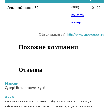
(800)
Ленинский просп., 30
10 - 22
777-
показать
8-
номер
999
Официальный сайт:
http://www.snowqueen.ru
Похожие компании
Отзывы
Максим
Супер! Всем рекомендую!
Анна
купила в снежной королеве шубу из козлика. а дома муж
забраковал. короче мы с ним поругались, я уехала к маме