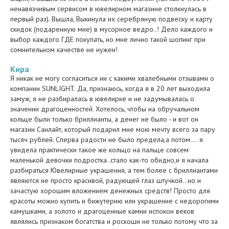
ненавязчивым сервисом в ювелирном магазине столкнулась в
первый раз). Вышла, Выкинула их серебряную подвеску и карту
скидок (подаренную мне) в мусорное ведро..! Дело каждого и
выбор каждого ГДЕ покупать, но мне лично такой шопинг при
сомнительном качестве не нужен!
Кира
Я никак не могу согласиться ни с какими хвалебными отзывами о
компании SUNLIGHT. Да, признаюсь, когда я в 20 лет выходила
замуж, я не разбиралась в ювелирке и не задумывалась о
значении драгоценностей. Хотелось, чтобы на обручальном
кольце были только бриллианты, а денег не было - и вот он
магазин Санлайт, который подарил мне мою мечту всего за пару
тысяч рублей. Сперва радости не было предела,а потом.... я
увидела практически такое же кольцо на пальце совсем
маленькой девочки подростка..стало как-то обидно,и я начала
разбираться Ювелирные украшения, а тем более с бриллиантами
являются не просто красивой, радующей глаз штучкой.. но и
зачастую хорошим вложением денежных средств! Просто для
красоты можно купить и бижутерию или украшение с недорогими
камушками, а золото и драгоценные камни испокон веков
являлись признаком богатства и роскоши не только потому что за