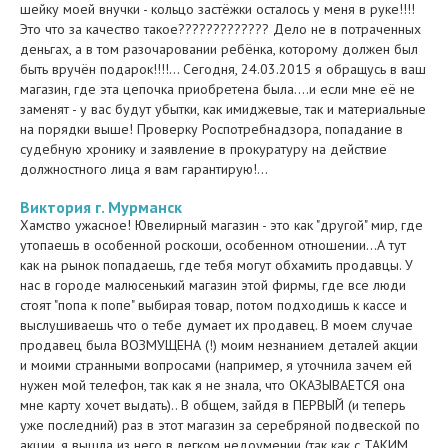
шейку моей внучки - кольцо застёжки осталось у меня в руке!!!!
Это что за качество такое????????????? Дело не в потраченных
деньгах, а в том разочаровании ребёнка, которому должен был
быть вручён подарок!!!!... Сегодня, 24.03.2015 я обращусь в ваш
магазин, где эта цепочка приобретена была....и если мне её не
заменят - у вас будут убытки, как имиджевые, так и материальные
на порядки выше! Проверку Роспотребнадзора, попадание в
судебную хронику и заявление в прокуратуру на действие
должностного лица я вам гарантирую!...
Виктория г. Мурманск
Хамство ужасное! Ювелирный магазин - это как "другой" мир, где
утопаешь в особенной роскоши, особенном отношении...А тут
как на рынок попадаешь, где тебя могут обхамить продавцы. У
нас в городе малюсенький магазин этой фирмы, где все люди
стоят "попа к попе" выбирая товар, потом подходишь к кассе и
выслушиваешь что о тебе думает их продавец. В моем случае
продавец была ВОЗМУЩЕНА (!) моим незнанием деталей акции
и моими странными вопросами (например, я уточнила зачем ей
нужен мой телефон, так как я не знала, что ОКАЗЫВАЕТСЯ она
мне карту хочет выдать).. В общем, зайдя в ПЕРВЫЙ (и теперь
уже последний) раз в этот магазин за серебряной подвеской по
акции, я вышла из него в легком недоумении (так как с ТАКИМ