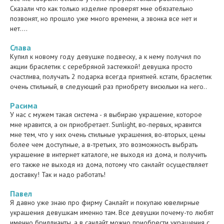
Сказали что как только изделие проверят мне обязательно
позвонят, но прошло уже много времени, а звонка все нет и
нет....
Слава
Купил к новому году девушке подвеску, а к нему получил по
акции браслетик с серебряной застежкой! девушка просто
счастлива, получать 2 подарка всегда приятней. кстати, браслетик
очень стильный, в следующий раз приобрету висюльки на него..
Расима
У нас с мужем такая система - я выбираю украшение, которое
мне нравится, а он приобретает. Sunlight, во-первых, нравится
мне тем, что у них очень стильные украшения, во-вторых, цены
более чем доступные, а в-третьих, это возможность выбрать
украшение в интернет каталоге, не выходя из дома, и получить
его также не выходя из дома, потому что санлайт осуществляет
доставку! Так и надо работать!
Павел
Я давно уже знаю про фирму Санлайт и покупаю ювелирные
украшения девушкам именно там. Все девушки почему-то любят
именно бриллианты, а в санлайт можно приобрести украшения с