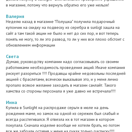
в магазине, потому что вернуть обратно его уже нельзя!
Валерия
Неделю назад в магазине "Полушка" получила подарочный
купончик на скидку на подвеску из серебра в sunligt зашла на
сайт а там такой акции не было и нет до сих пор, и вот теперь
понять не могу, то ли это развод, то ли у них все плохо обстоит с
обновлением информации
Света
Думаю, руководству компании надо согласовывать со своими
работниками необходимость проведения акций. Иначе компания
рискует разориться !!!! Продавцы крайне недовольны последней
акцией с браслетами, всячески выказывая это, и у меня лично
пропало всякое желание заходить в магазин санлайт. Такого
хамства со стороны персонала я уже давно не встречала!!!!
Инна
Купила в Sunlight на распродаже серьги в июле на день
рождения маме, но замок на одной из сережек был слабый и
всегда расстегивался. Я отвезла их в тот магазин в котором
покупала. Сначала изделие вообще не хотели брать, но потом
все же забрали оставив у меня на руках только расписку!!!!