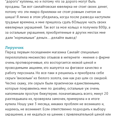
"дорого" куплены, но и потому что за дорого могут быть
проданы. Так вот санлайтовская ювелирка не стоит своих денег,
потому что эти микро-бриллюки не стоят ровным счетом ни
шиша! Я лично в этом убедилась, когда после развода наступили
трудные времена, и мне пришлось сдать бОльшую часть своих
ювелирных украшений. Так вот за мое кольцо я получила 800р, а
за остальные украшения, приобретенные в других местах мне
дали "нормальные" деньги....делайте вывод!
Лерунчик
Перед первым посещением магазина Санлайт специально
перелопатила множество отзывов в интернете - мнения о фирме
очень противоречивые, кто восторгается низкой ценой и
проводимыми акциями, кто жалуется на фиговое качество и
работу персонала. Но все-таки я решилась и приобрела себе
серьги "висюльки" из белого золота, они как раз шли со скидкой.
Честно скажу, эти серьги были практически единственными,
которые понравились мне по дизайну, остальные уж очень
напоминали простую бижутерию. поначитавшись всего, минут 20
разглядывала их, проверяла замочек, примеряла и в итоге
купила. Ношу уже 3 месяца, никаких проблем не возникало и,
надеюсь, не возникнет. Если ответственно подходить к выбору
украшения, а не кидаться на ценник с привлекательной ценой или