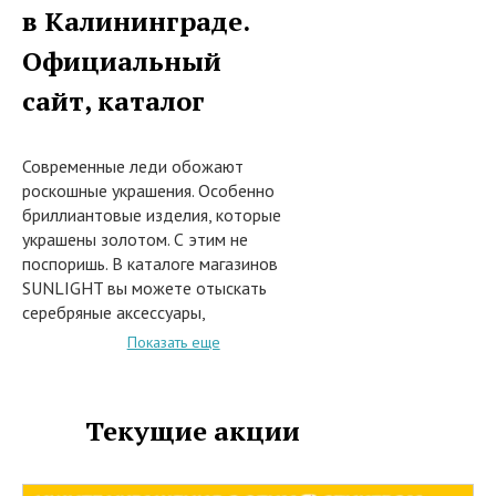
в Калининграде.
Официальный
сайт, каталог
Современные леди обожают
роскошные украшения. Особенно
бриллиантовые изделия, которые
украшены золотом. С этим не
поспоришь. В каталоге магазинов
SUNLIGHT вы можете отыскать
серебряные аксессуары,
украшенные камнями. Перед вами
Показать еще
внушительный спектр. Однако не
нужно полагать, что аксессуары
фирмы "SUNLIGHT" недешевые.
Текущие акции
Вы будете сильно удивлены.
Уже более двадцати лет на
ювелирном рынке осуществляет