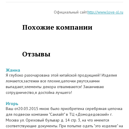
Официальный сайт:
http://www.love-sl.ru
Похожие компании
Отзывы
Жанна
Я глубоко разочарована этой китайской продукцией! Изделия
ломаются,застежки все плохие,цепочки рвутся,камни
выпадают,элементы декора отваливаются! Заканчиваю
сотрудничество,я достойна лучшего!
Игорь
Ваш от20.03.2015 мною было приобретена серебряная цепочка
для подвески компании "Санлайт" в ТЦ «Домодедовский» г.
Москва ул. Ореховый бульвар д. 14 стр. 3, на что имеются
соответствующие документы. При попытке одеть "это изделие" на