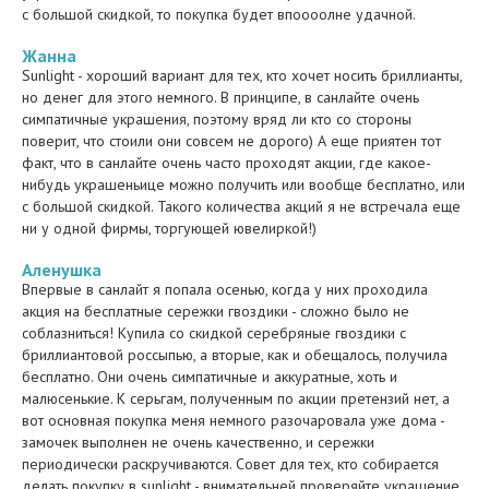
с большой скидкой, то покупка будет впоооолне удачной.
Жанна
Sunlight - хороший вариант для тех, кто хочет носить бриллианты,
но денег для этого немного. В принципе, в санлайте очень
симпатичные украшения, поэтому вряд ли кто со стороны
поверит, что стоили они совсем не дорого) А еще приятен тот
факт, что в санлайте очень часто проходят акции, где какое-
нибудь украшеньице можно получить или вообще бесплатно, или
с большой скидкой. Такого количества акций я не встречала еще
ни у одной фирмы, торгующей ювелиркой!)
Аленушка
Впервые в санлайт я попала осенью, когда у них проходила
акция на бесплатные сережки гвоздики - сложно было не
соблазниться! Купила со скидкой серебряные гвоздики с
бриллиантовой россыпью, а вторые, как и обещалось, получила
бесплатно. Они очень симпатичные и аккуратные, хоть и
малюсенькие. К серьгам, полученным по акции претензий нет, а
вот основная покупка меня немного разочаровала уже дома -
замочек выполнен не очень качественно, и сережки
периодически раскручиваются. Совет для тех, кто собирается
делать покупку в sunlight - внимательней проверяйте украшение