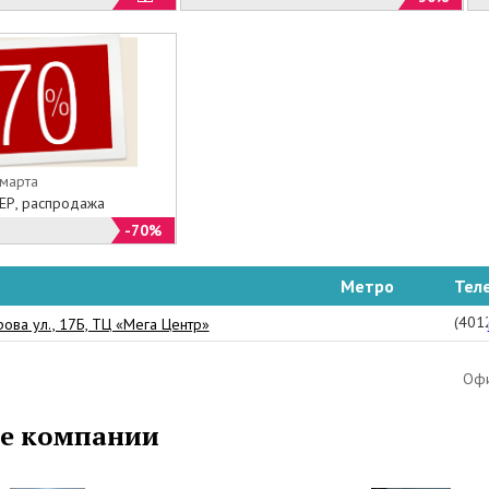
 марта
ЕР, распродажа
-70%
Метро
Тел
(401
ова ул., 17Б, ТЦ «Мега Центр»
Офи
е компании