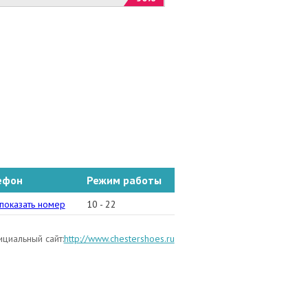
ефон
Режим работы
2) 96-91-04
показать номер
10 - 22
циальный сайт:
http://www.chestershoes.ru