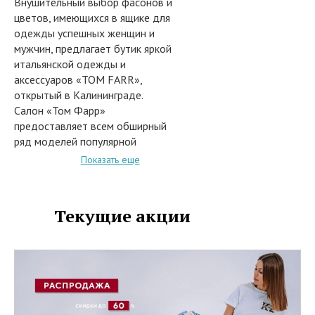
Внушительный выбор фасонов и
цветов, имеющихся в ящике для
одежды успешных женщин и
мужчин, предлагает бутик яркой
итальянской одежды и
аксессуаров «TOM FARR»,
открытый в Калининграде.
Салон «Том Фарр»
предоставляет всем обширный
ряд моделей популярной
мужской и женской продукции и
Показать еще
аксессуары с эксклюзивным
оформлением. В салоне можно
подобрать за доступную плату
Текущие акции
уникальные и модные пуховики,
джинсы, женские рубашки.
Большой спектр аксессуаров
представляется модными
сумками и иными изделиями.