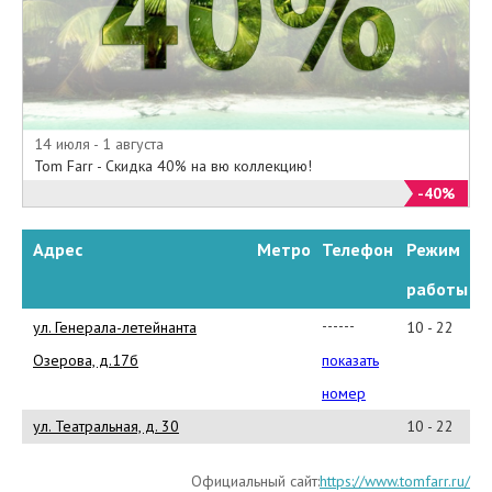
14 июля - 1 августа
Tom Farr - Скидка 40% на вю коллекцию!
-40%
Адрес
Метро
Телефон
Режим
работы
------
ул. Генерала-летейнанта
10 - 22
------
Озерова, д.17б
показать
-
номер
ул. Театральная, д. 30
10 - 22
Официальный сайт:
https://www.tomfarr.ru/