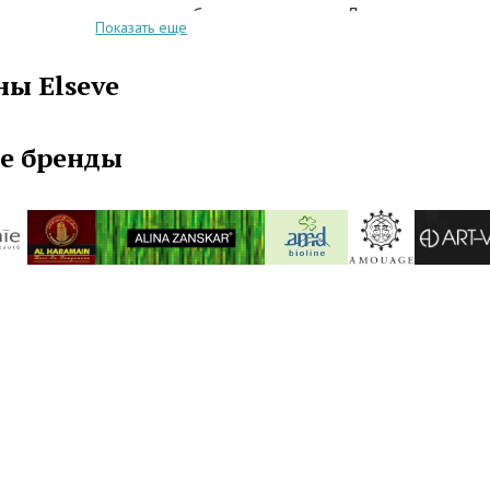
осы, то не спешите бежать к врачу. Лучше
Показать еще
есь шампунями данной торговой марки, которые
сроки восстанавливают волосы, насыщают их
ы Elseve
ыми веществами. Возвращается блеск и
сть, они становятся послушными и очень
От такого не откажется ни одна женщина. Также
е бренды
нимание на сепию сопутствующих товаров:
оласкиватели, маски и т.д. Они окажут ощутимую
ходе за волосами. Сальность, сухость, ломкость
приятные слова вы вскоре забудете.