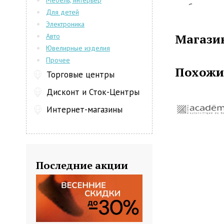
Мебель, интерьер
слабые вол
Для детей
воспользуйт
Электроника
в короткие 
Магазин
Авто
питательн
Ювелирные изделия
шелковисто
Прочее
красивыми. 
Похожи
обратите в
Торговые центры
бальзамы, оп
Дисконт и Сток-Центры
помощь при у
– все эти не
Интернет-магазины
Последние акции