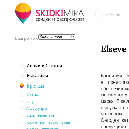
Ваш регион:
Elseve
Акции и Скидки
Магазины
Компания L'o
в представ
Бренды
обеспечиваю
Одежда
множеством 
Обувь
марка Elsev
выпускает
Аксессуары
волосами.
Спортинвентарь
Сегодня кат
Косметика, парфюмерия
продукции по