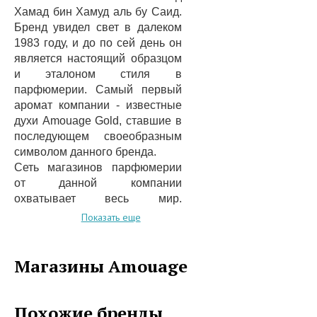
Хамад бин Хамуд аль бу Саид.
Бренд увидел свет в далеком
1983 году, и до по сей день он
является настоящий образцом
и эталоном стиля в
парфюмерии. Самый первый
аромат компании - известные
духи Amouage Gold, ставшие в
последующем своеобразным
символом данного бренда.
Сеть магазинов парфюмерии
от данной компании
охватывает весь мир.
Преимущества ее заключаются
Показать еще
в том, что вся
парфюмированная продукция
отличается высочайшим,
Магазины Amouage
действительно элитным
качеством, так как самые
талантливые парфюмеры
Похожие бренды