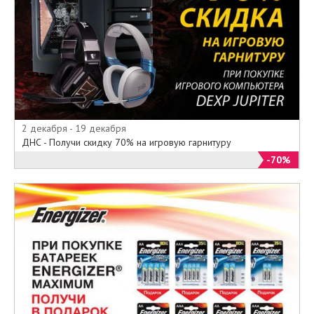
вас товарам можно
воспользовавшись официальным
сайтом сети цифровых магазинов
ДНС (DNS). Здесь же вам окажут
квалифицированную
тех.поддержку по любому
вопросу, касающемуся техники
продаваемой в магазинах DNS.
2 декабря - 19 декабря
Ну и конечно же здесь вы
ДНС - Получи скидку 70% на игровую гарнитуру
можете воспользоваться
-70%
официальным интернет-
магазином ДНС для оформления
заявки на оплату и
доставку товара. Все ваши
пожелания и предложения
руководители компании ждут на
странице” обратной связи” –это
поможет им усовершенствовать
работу магазинов DNS и сделать
их ещё лучше. Сайт компании