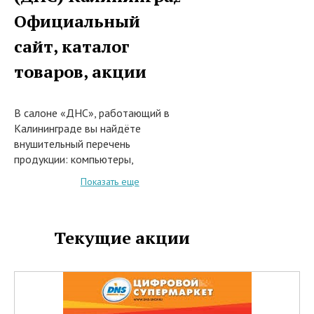
Официальный
сайт, каталог
товаров, акции
В салоне «ДНС», работающий в
Калининграде вы найдёте
внушительный перечень
продукции: компьютеры,
ксероксы, манипуляторы и многое
Показать еще
другое.
Компания DNS открыла свой
первый магазин во Владивостоке
Текущие акции
в 1998 году .Сегодня она
является одним из лидеров по
продаже цифровой техники в
России.У компании имеется
большая сеть магазинов (510
магазинов в 160 городах