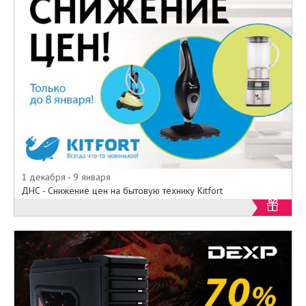
аксессуары под
собственными
брендами DNS и AIRTONE
,
которые также представлены в
каталогах товаров на
страницах официального сайта ДНС. Воплощая
свою главную идею –
предоставления всем
покупателям компьютерной
техники максимума рабочих
возможностей по минимальным
ценам. Что делает DNS уже не
просто торговой компанией, но и
1 декабря - 9 января
полноценным производителем
ДНС - Снижение цен на бытовую технику Kitfort
высококачественной и
конкурентно способной
цифровой техники. Узнать о
новинках цифровой техники и
электроники ДНС, посмотреть
каталоги товаров и
изучить цены, получить
консультацию по интересующим