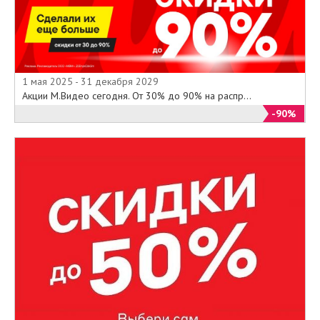
доступным ценам, чтобы как
можно больше покупателей
могли приобрести все
возможные современные компьютеры
и гаджеты, а также получить
1 мая 2025 - 31 декабря 2029
подробную и грамотную
Акции М.Видео сегодня. От 30% до 90% на распр...
консультацию по их выбору и
-90%
применению.
ДНС Калининград: каталог
Каталог товаров и цены магазина
ДНС Вы можете изучить посетив
официальный сайт интернет-
магазина www.dns-shop.ru
компании. Здесь представлены
товары включающие в себя:
компьютеры и
ноутбуки, комплектующие к
персональным компьютерам и
программное