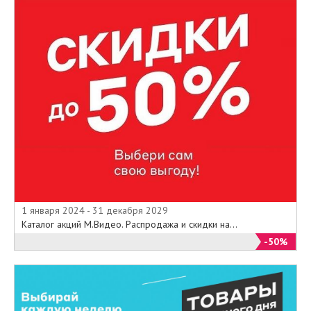
нетбуков, каталоги мобильных
телефонов и радиотелефонов, а
также каталог персональных
компьютеров. Кроме того, в
каталоге товаров Вы всегда
найдете неплохой выбор мелкой
бытовой техники,
комплектующих к компьютерам и
ноутбукам, а также аксессуаров
ко многим устройствам. Все
популярные модели и новинки
электроники с ценами компания
Евросеть регулярно
представляет для ознакомления
1 января 2024 - 31 декабря 2029
в своих Каталогах товаров на
Каталог акций М.Видео. Распродажа и скидки на...
официальном сайте
-50%
компании Евросеть.
Помимо этого, основным
направлением развития компании
остается постоянное повышение
качества обслуживания. Поэтому