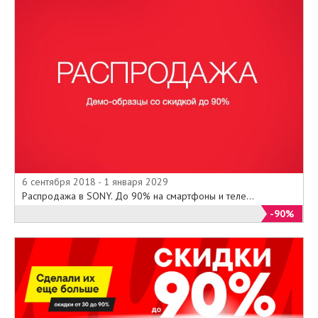
магазинов Евросеть достигает
5180, причем располагаются
салоны уже не только в России,
но и в Республике Беларусь.
Деятельность компании
достаточно обширна:
обслуживание покупателей
цифровой либо мобильной
техники; гарантийное
обслуживание самого
разнообразного оборудования на
6 сентября 2018 - 1 января 2029
территории Российской
Распродажа в SONY. До 90% на смартфоны и теле...
Федерации; продажа цифровой,
-90%
бытовой, а также мобильной
техники.
Во многих международных и
региональных конкурсах Евросеть
уже удостоилась наград, которые
были получены за высокие
показатели чистой прибыли и