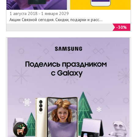
магазина «Евросети» могут
приобрести новинку в кредит без
1 августа 2018 - 1 января 2029
переплаты, то есть по стоимости,
Акции Связной сегодня. Скидки, подарки и расс...
равной покупке за наличные
-30%
деньги.
Только в салонах «Евросети» на
территории России действуют
специальные условия на покупку в
кредит смартфона Samsung
GALAXY S6 edge 64 Гб. В рамках
данной акции компания
«Евросеть» самостоятельно
предоставляет клиенту скидку.
Таким образом, покупатель
платит за оформленный в кредит
смартфон точно такую же сумму,
какую он бы заплатил, купив
новинку без взятия кредита.
Новое предложение компания
предоставляет с помощью банка