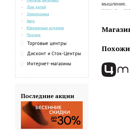
Мебель, интерьер
мышление. 
Для детей
разные за
Электроника
последоват
Авто
торгового 
Магази
Ювелирные изделия
игрушек, в 
Прочее
автомобиля
ракетными 
Торговые центры
Похожи
прочность 
Дисконт и Сток-Центры
специальные
Кроме всего
Интернет-магазины
коллекции в
военная тем
основное на
коллекции и
следующую
Последние акции
международн