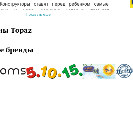
Конструкторы ставят перед ребенком самые
дачи и цели, решение которых требуют
Показать еще
ельности и самостоятельности. Ассортимент
бренда представлен различными наборами
ны Topaz
частности Комиссариатом, Полицейским пунктом,
ми, самолетами, вертолетами, роботами и
комплексами. Каждая модель тестируется на
е бренды
и качество, более того, все игрушки имеют
 сертификаты международных образцов.
 прочего, конструкции дополняют некоторые
семирно известной фирмы Лего, тем не менее,
атика есть только в конструкторах Topaz, это
правление компании. Трудясь над разработкой
грушек, специалисты поставили перед собой
 цель – сделать торговую марку Topaz
ой.