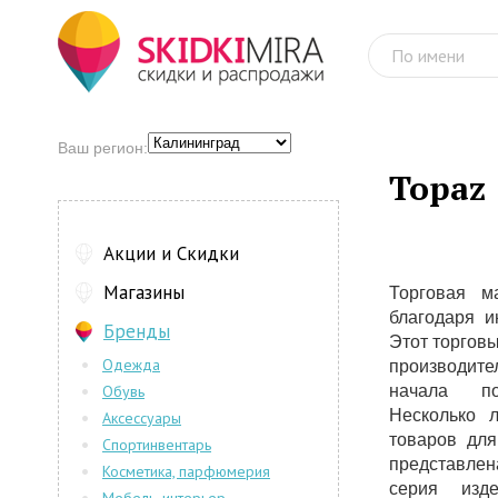
Ваш регион:
Topaz
Акции и Скидки
Магазины
Торговая м
благодаря и
Бренды
Этот торгов
Одежда
производите
Обувь
начала по
Несколько 
Аксессуары
товаров дл
Спортинвентарь
представлена
Косметика, парфюмерия
серия изд