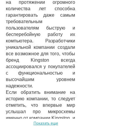
на протяжении огромного
количества лет способна
гарантировать даже самым
требовательным
пользователям быструю и
бесперебойную работу их
компьютера. Разработчики
уникальной компании создали
все возможное для того, чтобы
бренд Kingston всегда
ассоциировался у покупателей
с функциональностью и
высочайшим уровнем
надежности.
Если обратить внимание на
историю компании, то следует
отметить, что впервые мир
услышал про микросхемы
именно от компании Kingston, и
Показать еще
произошло данное событие в
1987 году, ведь именно тогда