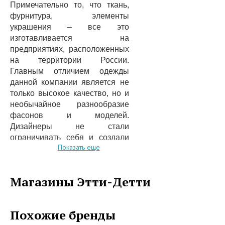
Примечательно то, что ткань,
фурнитура, элементы
украшения – все это
изготавливается на
предприятиях, расположенных
на территории России.
Главным отличием одежды
данной компании является не
только высокое качество, но и
необычайное разнообразие
фасонов и моделей.
Дизайнеры не стали
ограничивать себя и создали
Показать еще
множество разнообразных
решений, сочетая яркие цвета,
рисунки животных, необычную
Магазины Этти-Детти
фурнитуру и многое другое.
Ведь это одежда для детей, а
такое разнообразие не только
Похожие бренды
привлечет их внимание, но и