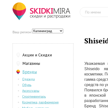
Ваш регион:
Shisei
Акции и Скидки
Магазины
Уважаемая 
Shiseido 
Бренды
косметики. 
Одежда
гамма средс
Обувь
средств по у
Появился бре
Аксессуары
в японской
Спортинвентарь
разработанн
Косметика, парфюмерия
Бренд Shis