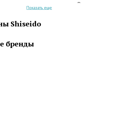
орая теперь доступна всему миру. Вся продукция
Показать еще
овой марки производится в специальных
х, а в свет выпускается только после ряда
ы Shiseido
й. В косметических средствах марки Shiseido
гиалуроновую кислоту, которая способствует
кожи.
е бренды
hiseido выпускает шикарную декоративную
асса люкс: тональные крема, пудры, блески для
ы. А ухаживающая косметика делится на такие
Skincare, Pureness (для молодой кожи), Benefians.
 соответствует определенному возрасту.
е средства марки Shiseido – это забота о вашей
сота и превосходство!