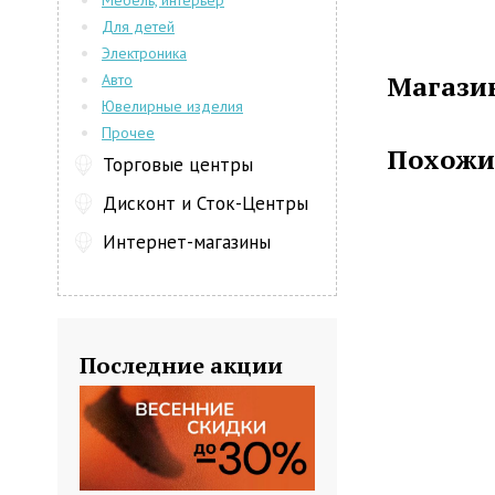
Мебель, интерьер
красоты, кот
Для детей
этой торг
Электроника
лаборатория
Магазин
Авто
тестировани
Ювелирные изделия
используют 
Прочее
омоложению 
Похожи
Компания S
Торговые центры
косметику кл
Дисконт и Сток-Центры
губ и помад
серии, как: 
Интернет-магазины
Каждая серия
Косметически
кожи, ее кра
Последние акции