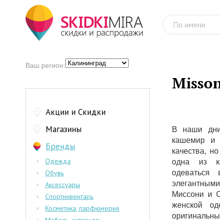
Ваш регион:
Misson
Акции и Скидки
Магазины
В наши дни 
кашемир и 
Бренды
качества, но
Одежда
одна из к
Обувь
одеваться
элегантным
Аксессуары
Миссони и О
Спортинвентарь
женской од
Косметика, парфюмерия
оригинальны