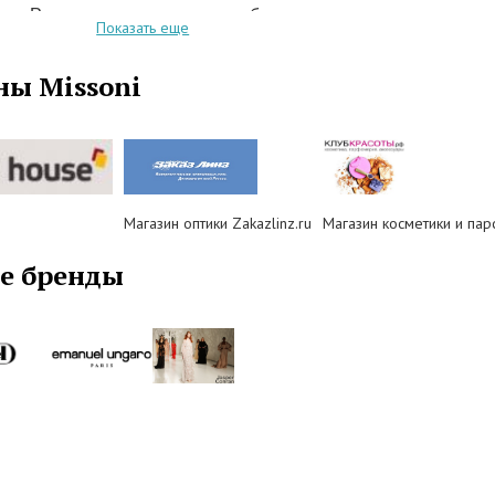
аза Розита решила, что необходимое нижнее
Показать еще
 не поддерживает форму платьев, а по сему
ешение выпустить моделей на подиум без
ны Missoni
ов. Таким образом, из-за света в зале, платья
ти прозрачными, что и вызвало поток критики и в
дь лавину комплиментов и восторг прессы.
го момента компания пошла в гору.
ния Missoni стала выпускать стильные костюмы
 отражая в своих коллекциях восточные мотивы,
Магазин оптики Zakazlinz.ru
Магазин косметики и п
обытные элементы и узоры южноамериканских
нд Missoni и по сей день выпускает элегантные
е бренды
е женские коллекции наряду с оригинальными и
ими мужскими. Также Missoni занимается
ом парфюмерии, которая не менее изысканна.