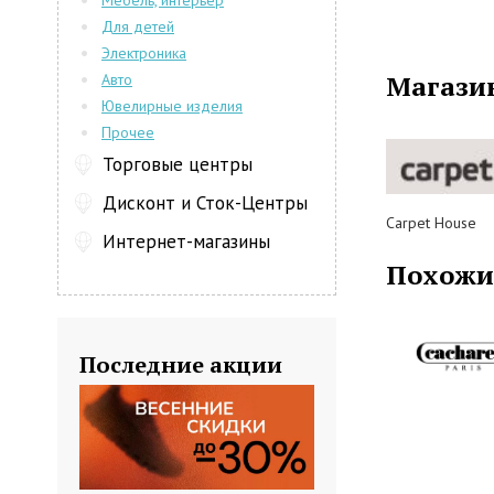
Мебель, интерьер
самого пок
Для детей
белье вовсе
Электроника
приняла р
Магази
Авто
бюстгальтер
Ювелирные изделия
казались поч
Прочее
свою очере
Именно с это
Торговые центры
Далее компа
Дисконт и Сток-Центры
для мужчин,
Carpet House
а также сам
Интернет-магазины
народов. Бре
Похожи
и уникальны
классическ
производств
Последние акции