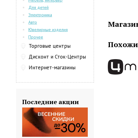
Мебель, интерьер
не так уж и 
Для детей
Детская оде
Электроника
дизайном 
Магази
Авто
предоставля
Ювелирные изделия
сезонов. Ре
Прочее
делают изде
Похожи
Для изготовл
Торговые центры
высококач
Дисконт и Сток-Центры
материалы, 
теплопровод
Интернет-магазины
Последние акции