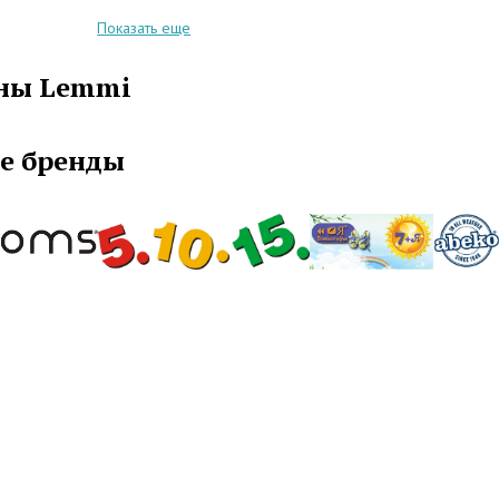
сложно.
Показать еще
жда этого бренда привлекает своим уникальным
и богатым ассортиментом. Бренд Lemmi
ны Lemmi
ет возможность выбрать одежду на несколько
зинки, принты, клепки, вставки и надставки
лия многофункциональными и практичными.
е бренды
ения детских изделий производители используют
ественные современные наполнители и
благодаря которым сохраняется воздухообмен и
ность.