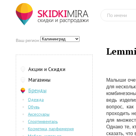
Ваш регион:
Lemm
Акции и Скидки
Магазины
Малыши очен
для нескольк
Бренды
комбинезоны
Одежда
ведь издели
Обувь
вопрос, как
проходить н
Аксессуары
для множест
Спортинвентарь
Однако те, 
Косметика, парфюмерия
сказать, что