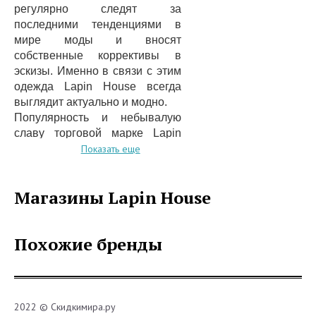
регулярно следят за
последними тенденциями в
мире моды и вносят
собственные коррективы в
эскизы. Именно в связи с этим
одежда Lapin House всегда
выглядит актуально и модно.
Популярность и небывалую
славу торговой марке Lapin
House принесли
Показать еще
многочисленные победы на
конкурсах мирового уровня,
Магазины Lapin House
последняя победа была
одержана в 2010 году.
Компания получила титул
Похожие бренды
«супер бренд», что еще раз
подтверждает высокое
качество товара.
Большинство родителей,
внимательно рассмотрев
2022 © Скидкимира.ру