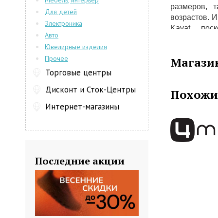
Мебель, интерьер
размеров, 
Для детей
возрастов. 
Электроника
Kavat, пос
Авто
отличается 
Ювелирные изделия
Kavat радуе
Прочее
Магази
пополнением
завозятся н
Торговые центры
современны
Дисконт и Сток-Центры
Похожи
мира с удов
по улице, 
Интернет-магазины
беспокоясь 
Kavat надёжн
Последние акции