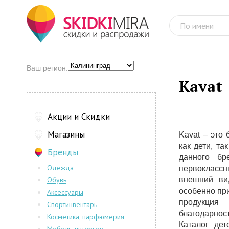
Ваш регион:
Kavat
Акции и Скидки
Магазины
Kavat – это
как дети, та
Бренды
данного бр
Одежда
первокласс
Обувь
внешний вид
особенно пр
Аксессуары
продукция
Спортинвентарь
благодарност
Косметика, парфюмерия
Каталог дет