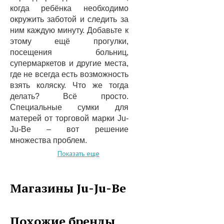
когда ребёнка необходимо
окружить заботой и следить за
ним каждую минуту. Добавьте к
этому ещё прогулки,
посещения больниц,
супермаркетов и другие места,
где не всегда есть возможность
взять коляску. Что же тогда
делать? Всё просто.
Специальные сумки для
матерей от торговой марки Ju-
Ju-Be – вот решение
множества проблем.
Ju-Ju-Be – это синоним
Показать еще
простоты и удобства.
Специальные сумки,
созданные талантливыми
Магазины Ju-Ju-Be
дизайнерами Joe Croft и Kristin
Hunziker из Америки,
позволяют компактно
Похожие бренды