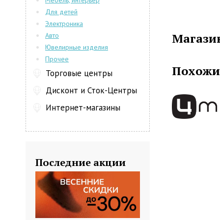
Мебель, интерьер
тщательно э
Для детей
гаммы, каче
Электроника
детскую меч
Магазин
Авто
лет. Именн
Ювелирные изделия
собственный
Прочее
лучшей в ми
Похожи
Девушки раб
Торговые центры
маленьких де
Дисконт и Сток-Центры
при комфорт
не только в
Интернет-магазины
цена.
Последние акции