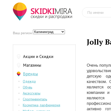
Ваш регион:
Jolly 
Акции и Скидки
Магазины
Очень попул
удовольств
Бренды
детскую од
Одежда
качеством. 
Обувь
является о
компании и
Аксессуары
являются
Спортинвентарь
профессиона
Косметика, парфюмерия
активно го