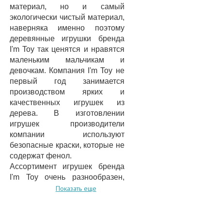
материал, но и самый
экологически чистый материал,
наверняка именно поэтому
деревянные игрушки бренда
I'm Toy так ценятся и нравятся
маленьким мальчикам и
девочкам. Компания I'm Toy не
первый год занимается
производством ярких и
качественных игрушек из
дерева. В изготовлении
игрушек производители
компании используют
безопасные краски, которые не
содержат фенол.
Ассортимент игрушек бренда
I'm Toy очень разнообразен,
поэтому тут каждый ребенок в
Показать еще
раннем возрасте, от 2-х
месяцев, найдет то, что ему по