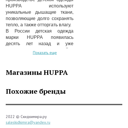
HUPPA используют
уникальные дышащие ткани,
позволяющие долго сохранять
тепло, а также отторгать влагу.
В России детская одежда
марки HUPPA появилась
десять лет назад и уже
завоевала массу признаний и
Показать еще
популярности, но еще не все
города нашей большой страны
по достоинству сумели оценить
Магазины HUPPA
финское качество одежды для
детей.
На сегодняшний момент
Похожие бренды
основная фабрика по
производству одежды
находится в Таиланде, а
именно там и ведутся главные
2022 © Скидкимира.ру
испытания, разработки
saleskidkimira@yandex.ru
новейших водостойких тканей.