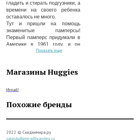
гладить и стирать подгузники, а
времени на своего ребенка
оставалось не много.
Тут и пришли на помощь
знаменитые памперсы!
Первый памперс придумали в
Америке в 1961 году, и он
Показать еще
отличался от своего
теперешнего собрата, ведь он
был неудобный и большой.
Магазины Huggies
Сегодня компания Kimberly-
Clark создала поистине
комфортное и идеальное
Играй!
изделие для малышей, которое
“дышит”, не сковывает
Похожие бренды
движения и долго остается
сухим.
В каталоге компании можно
найти большой выбор
2022 © Скидкимира.ру
различных видов памперсов
saleskidkimira@yandex.ru