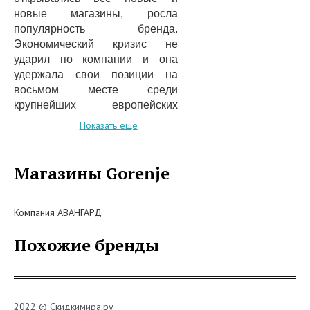
новые магазины, росла
популярность бренда.
Экономический кризис не
ударил по компании и она
удержала свои позиции на
восьмом месте среди
крупнейших европейских
производителей бытовой
Показать еще
техники. В последние годы
строились новые
производства, производилась
Магазины Gorenje
модернизация старых, кроме
того были разработаны новые
модели бытовой техники.
Компания АВАНГАРД
Своему успеху компания
Похожие бренды
обязана многочисленным
представительствам, которые
открыты в различных
европейских странах и их
активной работой. Все
2022 © Скидкимира.ру