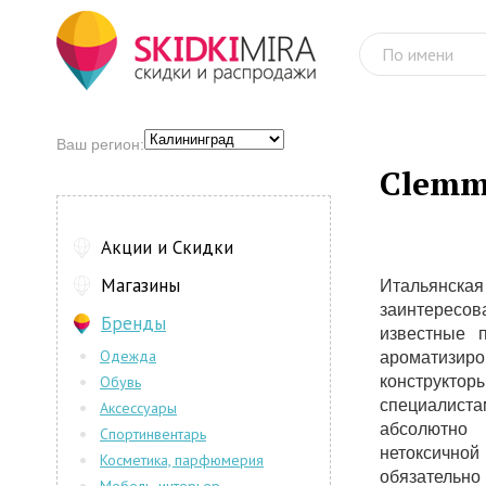
Ваш регион:
Clem
Акции и Скидки
Магазины
Итальянск
заинтересов
Бренды
известные 
Одежда
ароматиз
Обувь
конструктор
специалиста
Аксессуары
абсолютно
Спортинвентарь
нетоксичн
Косметика, парфюмерия
обязательно