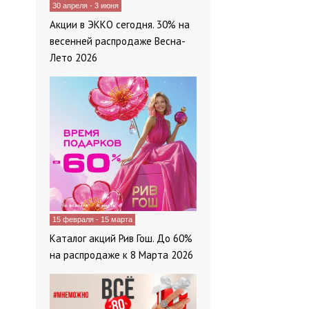
детской речи 
30 апреля - 3 июня
говорящих зве
Акции в ЭККО сегодня. 30% на
милую плюшеву
весенней распродаже Весна-
Страна произ
Лето 2026
игрушек гаран
сертифициров
15 февраля - 15 марта
Каталог акций Рив Гош. До 60%
на распродаже к 8 Марта 2026