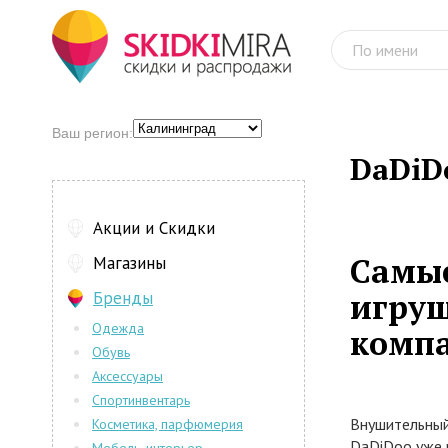
Ваш регион:
DaDiD
Акции и Скидки
Самые
Магазины
игруш
Бренды
Одежда
компа
Обувь
Аксессуары
Спортинвентарь
Внушительный
Косметика, парфюмерия
DaDiDoo уже 