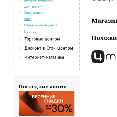
Мебель, интерьер
располагает 
Для детей
развивающими
Электроника
функциональн
Магази
Авто
модельный ряд
Ювелирные изделия
виде колясок,
Прочее
другое. Марк
Похожи
Торговые центры
разнообразны
популярных н
Дисконт и Сток-Центры
плюшевые жив
Интернет-магазины
ребенком.
Доступны
игрушек о
Последние акции
Дети в востор
веселых перс
маленьких хо