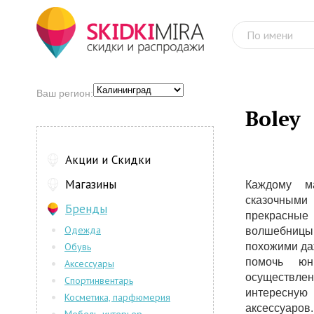
Ваш регион:
Boley
Акции и Скидки
Магазины
Каждому м
сказочным
Бренды
прекрасны
Одежда
волшебницы
Обувь
похожими да
помочь юн
Аксессуары
осуществле
Спортинвентарь
интересну
Косметика, парфюмерия
аксессуаров.