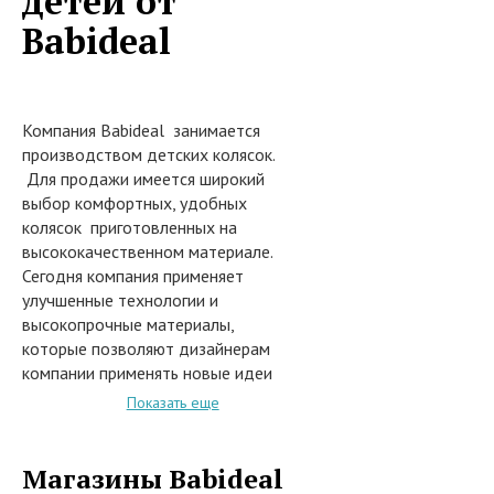
детей от
Babideal
Компания Babideal занимается
производством детских колясок.
Для продажи имеется широкий
выбор комфортных, удобных
колясок приготовленных на
высококачественном материале.
Сегодня компания применяет
улучшенные технологии и
высокопрочные материалы,
которые позволяют дизайнерам
компании применять новые идеи
и воплощать их реальность. В
Показать еще
каждую коляску возложена вся
душа компании, что
обеспечивает надежную защиту
Магазины Babideal